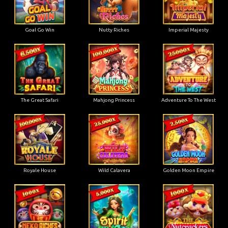
Goal Go Win
Nutty Riches
Imperial Majesty
The Great Safari
Mahjong Princess
Adventure To The West
Royale House
Wild Calavera
Golden Moon Empire