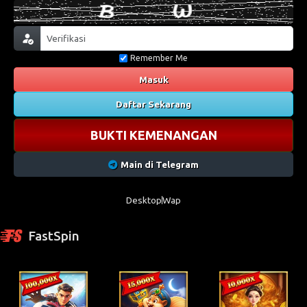
Remember Me
Masuk
Daftar Sekarang
BUKTI KEMENANGAN
Main di Telegram
Desktop
Wap
FastSpin