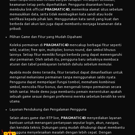
keamanan tetap perlu diperhatikan. Pengguna disarankan hanya
membuka link official
PRAGMATIC4D
, memeriksa alamat situs sebelum
memasukkan data, serta tidak membagikan kata sandi atau kode
verifikasi kepada pihak lain. Menggunakan kata sandi yang kuat dan
berbeda dari akun lain juga dapat membantu menjaga keamanan data
pribadi.
Pilihan Game dan Fitur yang Mudah Dipahami
Koleksi permainan di
PRAGMATIC4D
mencakup berbagai fitur seperti
wild, scatter, free spin, multiplier, bonus round, dan simbol khusus
lainnya. Setiap fitur memiliki fungsi berbeda yang dapat memengaruhi
alur permainan. Oleh sebab itu, pengguna baru sebaiknya membaca
aturan dan tabel pembayaran terlebih dahulu sebelum memulai.
Apabila mode demo tersedia, fitur tersebut dapat dimanfaatkan untuk
mengenal mekanisme permainan tanpa menggunakan saldo nyata.
Pengguna dapat mempelajari fungsi tombol, memahami kombinasi
simbol, mencoba fitur bonus, dan mengenali tempo permainan secara
lebih santai. Mode demo juga membantu pemain menentukan apakah
sebuah game sesuai dengan preferensi mereka sebelum beralih ke versi
utama.
Layanan Pendukung dan Pengalaman Pengguna
Selain akses game dan RTP live,
PRAGMATIC4D
menyediakan layanan
bantuan untuk menangani pertanyaan seputar login, akun, navigasi,
dan kendala teknis. Dukungan yang mudah dihubungi dapat membantu
pengguna menyelesaikan masalah dengan lebih cepat. Dengan