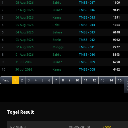
1
08 Aug 2026
Sabtu
TMS5 - 017
1109
2
07 Aug 2026
Jumat
TMS5 - 016
9141
3
06 Aug 2026
Kamis
TMS5 - 015
1391
4
05 Aug 2026
Rabu
TMS5 - 014
1563
5
04 Aug 2026
Selasa
TMS5 - 013
6148
6
03 Aug 2026
Senin
TMS5 - 012
9942
7
02 Aug 2026
Minggu
TMS5 - 011
2777
8
01 Aug 2026
Sabtu
TMS5 - 010
5593
9
31 Jul 2026
Jumat
TMS5 - 009
6290
10
30 Jul 2026
Kamis
TMS5 - 008
4462
First
1
2
3
4
5
6
7
8
9
10
11
12
13
14
15
(
)
Togel Result
HK SIANG
09-08-2026
4008