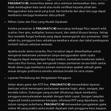
PRAGMATIC4D
, memeriksa alamat situs sebelum memasukkan data, serta
tidak membagikan kata sandi atau kode verifikasi kepada pihak lain.
Menggunakan kata sandi yang kuat dan berbeda dari akun lain juga dapat
membantu menjaga keamanan data pribadi.
Pilihan Game dan Fitur yang Mudah Dipahami
Koleksi permainan di
PRAGMATIC4D
mencakup berbagai fitur seperti wild,
scatter, free spin, multiplier, bonus round, dan simbol khusus lainnya. Setiap
fitur memiliki fungsi berbeda yang dapat memengaruhi alur permainan. Oleh
sebab itu, pengguna baru sebaiknya membaca aturan dan tabel pembayaran
terlebih dahulu sebelum memulai.
Apabila mode demo tersedia, fitur tersebut dapat dimanfaatkan untuk
mengenal mekanisme permainan tanpa menggunakan saldo nyata.
Pengguna dapat mempelajari fungsi tombol, memahami kombinasi simbol,
mencoba fitur bonus, dan mengenali tempo permainan secara lebih santai.
Mode demo juga membantu pemain menentukan apakah sebuah game
sesuai dengan preferensi mereka sebelum beralih ke versi utama.
Layanan Pendukung dan Pengalaman Pengguna
Selain akses game dan RTP live,
PRAGMATIC4D
menyediakan layanan
bantuan untuk menangani pertanyaan seputar login, akun, navigasi, dan
kendala teknis. Dukungan yang mudah dihubungi dapat membantu
pengguna menyelesaikan masalah dengan lebih cepat. Dengan tampilan
responsif, koleksi permainan beragam, informasi RTP yang diperbarui, dan
sistem navigasi sederhana,
PRAGMATIC4D
menawarkan pengalaman game
online 4D yang praktis serta mudah dipahami oleh pengguna baru maupun