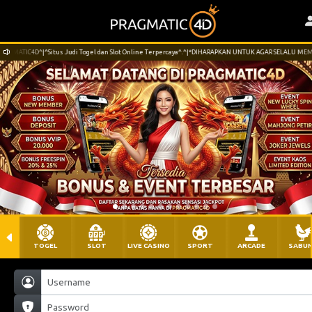
GMATIC4D^|^Situs Judi Togel dan Slot Online Terpercaya^.^|*DIHARAPKAN UNTUK AGAR SELALU MEMP
TOGEL
SLOT
LIVE CASINO
SPORT
ARCADE
SABU