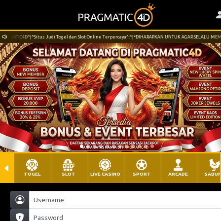
GMATIC4D^|^Situs Judi Togel dan Slot Online Terpercaya^.^|*DIHARAPKAN UNTUK AGAR SELALU MEMP
TOGEL
SLOT
LIVE CASINO
SPORT
ARCADE
SABU