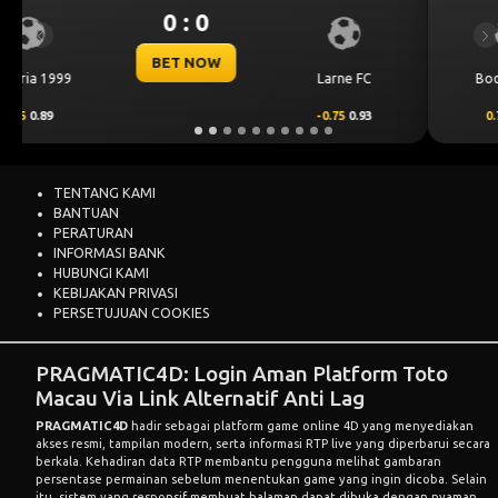
0 : 0
Previous
Ne
BET NOW
Bodo Glimt
Union Saint-Gilloi
0.75
0.77
-0.75
-0.95
TENTANG KAMI
BANTUAN
PERATURAN
INFORMASI BANK
HUBUNGI KAMI
KEBIJAKAN PRIVASI
PERSETUJUAN COOKIES
PRAGMATIC4D: Login Aman Platform Toto
Macau Via Link Alternatif Anti Lag
PRAGMATIC4D
hadir sebagai platform game online 4D yang menyediakan
akses resmi, tampilan modern, serta informasi RTP live yang diperbarui secara
berkala. Kehadiran data RTP membantu pengguna melihat gambaran
persentase permainan sebelum menentukan game yang ingin dicoba. Selain
itu, sistem yang responsif membuat halaman dapat dibuka dengan nyaman