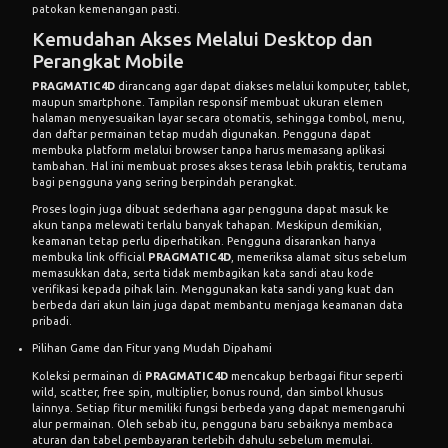
patokan kemenangan pasti.
Kemudahan Akses Melalui Desktop dan
Perangkat Mobile
PRAGMATIC4D
dirancang agar dapat diakses melalui komputer, tablet,
maupun smartphone. Tampilan responsif membuat ukuran elemen
halaman menyesuaikan layar secara otomatis, sehingga tombol, menu,
dan daftar permainan tetap mudah digunakan. Pengguna dapat
membuka platform melalui browser tanpa harus memasang aplikasi
tambahan. Hal ini membuat proses akses terasa lebih praktis, terutama
bagi pengguna yang sering berpindah perangkat.
Proses login juga dibuat sederhana agar pengguna dapat masuk ke
akun tanpa melewati terlalu banyak tahapan. Meskipun demikian,
keamanan tetap perlu diperhatikan. Pengguna disarankan hanya
membuka link official
PRAGMATIC4D
, memeriksa alamat situs sebelum
memasukkan data, serta tidak membagikan kata sandi atau kode
verifikasi kepada pihak lain. Menggunakan kata sandi yang kuat dan
berbeda dari akun lain juga dapat membantu menjaga keamanan data
pribadi.
Pilihan Game dan Fitur yang Mudah Dipahami
Koleksi permainan di
PRAGMATIC4D
mencakup berbagai fitur seperti
wild, scatter, free spin, multiplier, bonus round, dan simbol khusus
lainnya. Setiap fitur memiliki fungsi berbeda yang dapat memengaruhi
alur permainan. Oleh sebab itu, pengguna baru sebaiknya membaca
aturan dan tabel pembayaran terlebih dahulu sebelum memulai.