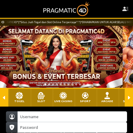
C4D^|^Situs Judi Togel dan Slot Online Terpercaya^.^|*DIHARAPKAN UNTUK AGAR SELALU MEMPERHAT
TOGEL
SLOT
LIVE CASINO
SPORT
ARCADE
SABU