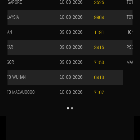
TOTO MACAU2200
09-08-2026
3916
TOTO MACAU2300
09-08-2026
8421
HONGKONG LOTTO
09-08-2026
3752
PSCO POOLS
08-08-2026
7102
MAGNUM4D
09-08-2026
4005