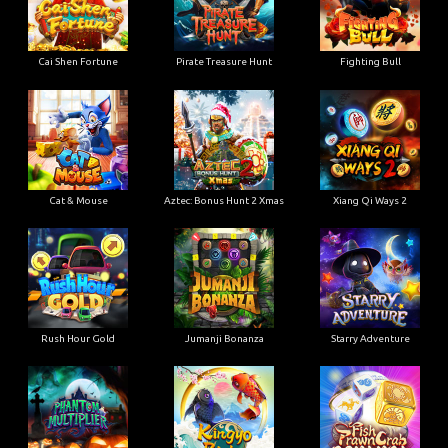
Cai Shen Fortune
Pirate Treasure Hunt
Fighting Bull
Cat & Mouse
Aztec: Bonus Hunt 2 Xmas
Xiang Qi Ways 2
Rush Hour Gold
Jumanji Bonanza
Starry Adventure