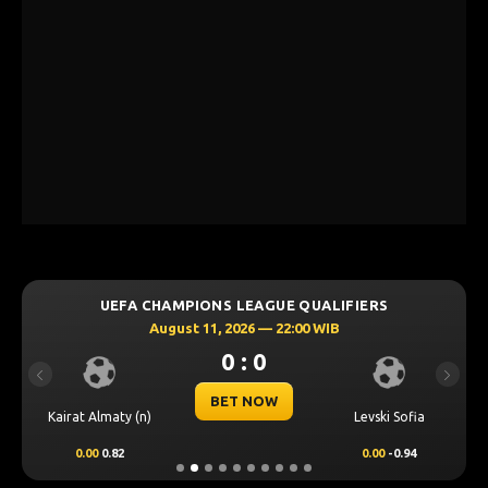
UEFA CHAMPIONS LEAGUE QUALIFIERS
August 11, 2026 — 22:00 WIB
0 : 0
Previous
Next
BET NOW
Kairat Almaty (n)
Levski Sofia
0.00
0.82
0.00
-0.94