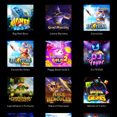
Big Net Bass
Genie Mystery
Zeustrike
Zeustrike Xmas
Piggy Bank Gold 2
DJ FEVER
Leprechaun’s Fortune
Mace of Hercules
Wheel of Gems