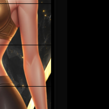
AGMATIC4D
ecurangan
opposite betting) atau
Rollingan
D
ungan dan Bonus Akun tersebut
guan SLOT
 terpenuhi Terimakasih.
ikuti Semua Peraturan dan
AH MILIARAN
US 2026