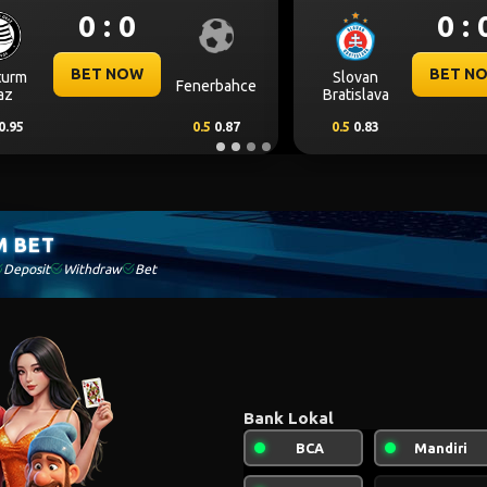
August 7, 2026 — 23:00 WIB
0 : 0
Saint-
e-At
oise
Ma
BET NOW
e-France
e-Finland
1.00
-0.
1
0.60
-1
-0.84
an:
M BET
Deposit
Withdraw
Bet
Bank Lokal
BCA
Mandiri