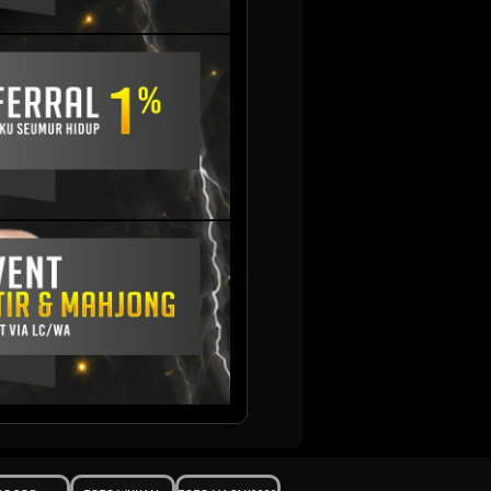
a masing masing member setiap
a -masing masing member setiap
G