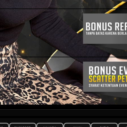
nya untuk permainan SLOT & TEMBAK IKAN
Bonus Cashback Sportbook 5%
kan Total KEKALAHAN / LOSE anda ( Dari Senin s/d Minggu)
dit yang di masukan kedalam akun anda secara otomatis ke dompet utam
00 WIB
us yang diberikan.
Lose IDR : 100.000.
berlaku.
an Total Kekalahan / Lose anda ( Dari Senin s/d Minggu).
ya untuk Sportsbook.
Bonus Refferal 1%
dit yang di masukan kedalam akun anda secara otomatis ke dompet utam
00 WIB.
us yang diberikan.
 seluruh pasaran togel
etika downline anda memasang taruhan togel
berlaku.
n 4D sebesar 20.000 - Potongan 66% = 6.800
an : 6.800 x 1% = 68
EVENT SCATTER MAHJON
us yang diberikan.
berlaku.