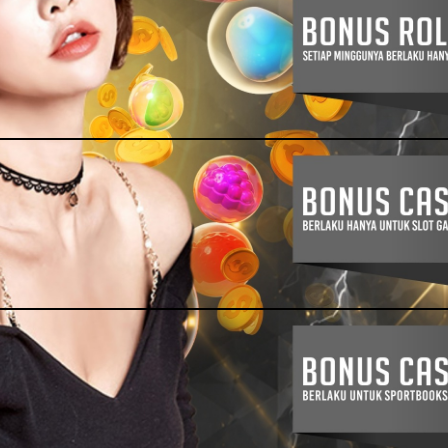
30.000,-
: Depo 30.000 + 10% = 33.000 x 5 = 165.000 turn over yang harus anda 
a permainan kecuali togel
BONUS ROLLINGAN 0.7%
Rp 1.000.000
 Total Bettingan anda ( Periode Senin s/d Minggu & Bonus di berikan Setiap
cara otomatis jika member mencapai Total Bettingan Rp 1.000.000
 senin dam dapat langsung di withdrawkan
dit yang di masukan kedalam akun anda secara otomatis ke dompet utama
00 WIB
 turn over yang di berikan
Bonus Cashback 15%
ya untuk permainan Live Casino
u kepada pemain invest rolet atau casino lainnya
tidak dapat di ganggu gugat oleh pihak mana pun
 LOSE IDR : 100.000 s/d 50.000.000,-
/ LOSE IDR : 50.001.000 s/d 100.000.000,-
/ LOSE IDR : 100.001.000 s/d tanpa batas.