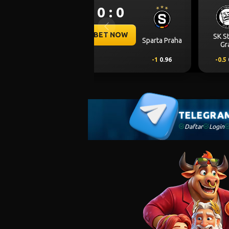
0 : 0
Previous
BET NOW
Union 
Bodo Glimt
Gill
0.75
0.82
-0.75
Syarat & Ketentu
TELEGRA
PRAGMATIC PLAY + 5GAMES
Daftar
Login
Stake 400-1.000
Scatter 4 : RP 15.000
Scatter 5 : RP 25.000
Scatter 6 : RP 45.000
Stake 2.000-3.000
Scatter 4 : RP 30.000
Scatter 5 : RP 50.000
Scatter 6 : RP 75.000
Stake 5.000++
Scatter 4 : RP 50.000