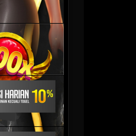
 wheel.
so
capai untuk melakukan witdraw)
n kami hanya mengembalikan