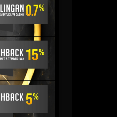
capai untuk melakukan witdraw)
 Senin )
 masing masing member setiap