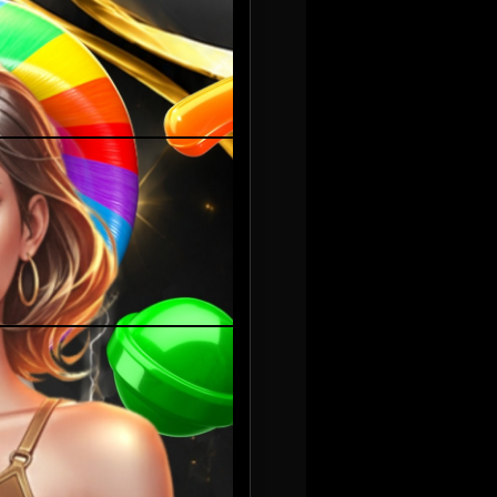
ATIC4D
IT VIA QRIS
4D
 Bonus Deposit Lainnya.
al