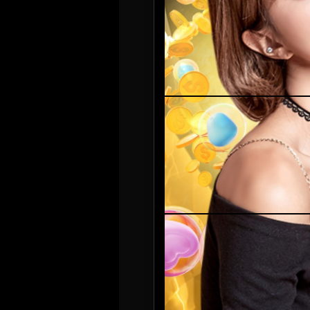
Syarat dan Ketentuan :
Minimal deposit Rp. 30.000,-
Maximal bonus diberikan Rp. 
Syarat 5x Turn Over (Contoh 
Bonus ini berlaku untuk semu
1. Minimal Turn Over mencapai 
2. Turn over (TO) di hitung dari
3. Bonus di berikan langsung se
4. Bonus di berikan setiap hari
5. Bonus di berikan berupa cre
senin nya paling lambat jam 08.
6. Tidak ada batas maximal bonus
7. Bonus Turn Over berlaku han
8. Bonus Turn Over tidak berlak
Syarat Dan ketentuan :
9. syarat dan ketentuan mutlak 
CASHBACK 5% Min KEKALAHAN /
CASHBACK 10% Min KEKALAHAN 
CASHBACK 15% Min KEKALAHAN 