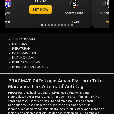
0 : 0
Previous
Next
BET NOW
a
SK Sturm Graz
Fenerbahce
-0.5
0.95
0.5
0.87
TENTANG KAMI
BANTUAN
PERATURAN
INFORMASI BANK
HUBUNGI KAMI
KEBIJAKAN PRIVASI
PERSETUJUAN COOKIES
PRAGMATIC4D: Login Aman Platform Toto
Macau Via Link Alternatif Anti Lag
PRAGMATIC4D
hadir sebagai platform game online 4D yang
menyediakan akses resmi, tampilan modern, serta informasi RTP live
yang diperbarui secara berkala. Kehadiran data RTP membantu
pengguna melihat gambaran persentase permainan sebelum
menentukan game yang ingin dicoba. Selain itu, sistem yang responsif
membuat halaman dapat dibuka dengan nyaman melalui perangkat