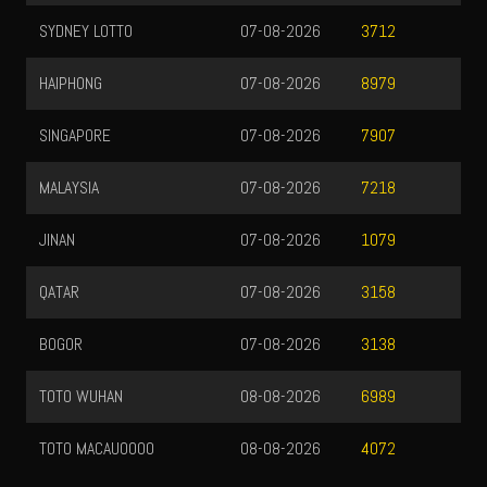
SYDNEY LOTTO
07-08-2026
T
3712
HAIPHONG
07-08-2026
T
8979
SINGAPORE
07-08-2026
T
7907
MALAYSIA
07-08-2026
T
7218
JINAN
07-08-2026
H
1079
QATAR
07-08-2026
P
3158
BOGOR
07-08-2026
M
3138
TOTO WUHAN
08-08-2026
6989
TOTO MACAU0000
08-08-2026
4072