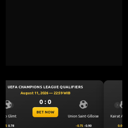
UEFA CHAMPIONS LEAGUE QUALIFIERS
August 11, 2026 — 22:00 WIB
0 : 0
Previous
Next
BET NOW
loise
Kairat Almaty (n)
Levski Sofia
0.00
0.82
0.00
-0.94