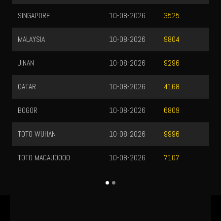
SINGAPORE
10-08-2026
3525
MALAYSIA
10-08-2026
9804
JINAN
10-08-2026
9296
QATAR
10-08-2026
4168
BOGOR
10-08-2026
6809
TOTO WUHAN
10-08-2026
9996
TOTO MACAU0000
10-08-2026
7107