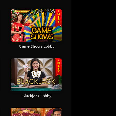
Game Shows Lobby
Blackjack Lobby