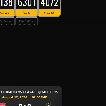
138
6301
4072
/8/2026
8/8/2026
8/8/2026
CO POOLS
MAGNUM4D
964
2924
/8/2026
8/8/2026
A CHAMPIONS LEAGUE QUALIFIERS
August 11, 2026 — 22:59 WIB
0 : 0