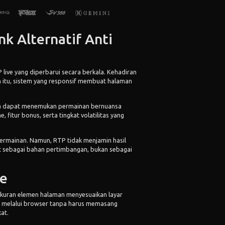
Rp.1,400,000
k Alternatif Anti
Rp.1,690,000
Rp.1,550,000
live yang diperbarui secara berkala. Kehadiran
itu, sistem yang responsif membuat halaman
Rp.1,850,000
na dapat menemukan permainan bernuansa
Rp.370,000
fitur bonus, serta tingkat volatilitas yang
Rp.440,000
ermainan. Namun, RTP tidak menjamin hasil
ut sebagai bahan pertimbangan, bukan sebagai
Rp.1,470,000
le
Rp.1,640,000
ukuran elemen halaman menyesuaikan layar
m melalui browser tanpa harus memasang
Rp.1,200,000
at.