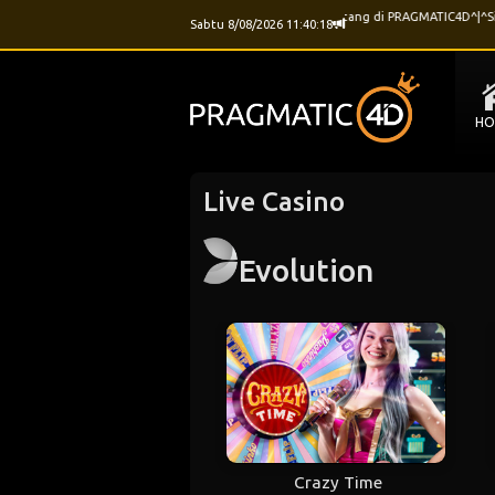
^Selamat Datang di PRAGMATIC4D^|^Situs Judi
Sabtu 8/08/2026 11:40:19
HO
Live Casino
Evolution
Crazy Time