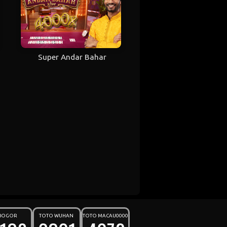
Super Andar Bahar
BOGOR
TOTO WUHAN
TOTO MACAU0000