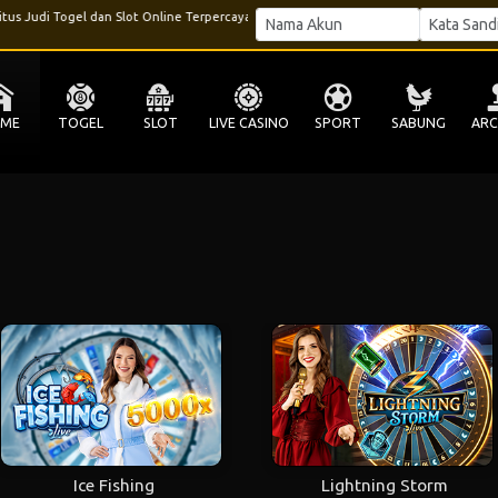
 Togel dan Slot Online Terpercaya^.^|*DIHARAPKAN UNTUK AGAR SELALU MEMPERH
ME
TOGEL
SLOT
LIVE CASINO
SPORT
SABUNG
ARC
Ice Fishing
Lightning Storm