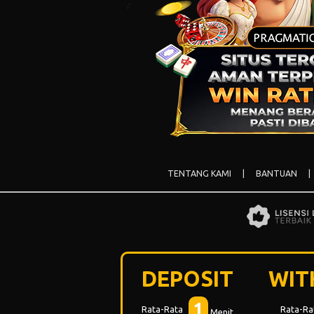
TENTANG KAMI
|
BANTUAN
|
nam*** | Deposit:
rah*** | Deposit:
DEPOSIT
WI
rah*** | Deposit:
1
Rata-Rata
Rata-Ra
Menit