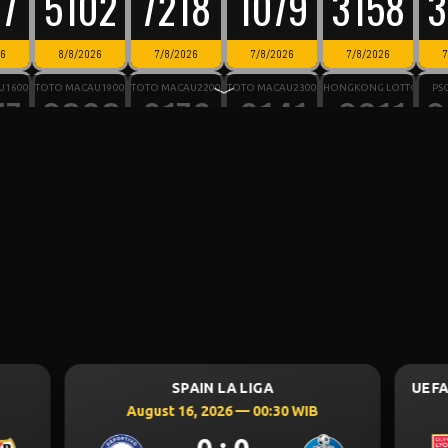
17
5102
7218
1079
3158
3
26
8/8/2026
7/8/2026
7/8/2026
7/8/2026
7
U1600
TOTO MACAU1900
TOTO MACAU2200
TOTO MACAU2300
HONGKONG LOTTO
PS
57
6303
9178
9141
6011
6
26
7/8/2026
7/8/2026
7/8/2026
7/8/2026
7
IERS
UEFA CHAMPIONS LEAGUE QUALIFIERS
UEF
August 12, 2026 — 01:15 WIB
0 : 0