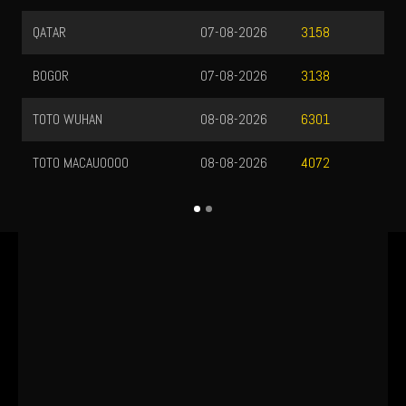
QATAR
07-08-2026
3158
BOGOR
07-08-2026
3138
TOTO WUHAN
08-08-2026
6301
TOTO MACAU0000
08-08-2026
4072