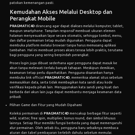
patokan kemenangan pasti.
Kemudahan Akses Melalui Desktop dan
Perangkat Mobile
PRAGMATIC4D
dirancang agar dapat diakses melalui komputer, tablet,
maupun smartphone. Tampilan responsif membuat ukuran elemen
halaman menyesuaikan layar secara otomatis, sehingga tombol, menu,
dan daftar permainan tetap mudah digunakan. Pengguna dapat
membuka platform melalui browser tanpa harus memasang aplikasi
tambahan. Hal ini membuat proses akses terasa lebih praktis, terutama
bagi pengguna yang sering berpindah perangkat.
Proses login juga dibuat sederhana agar pengguna dapat masuk ke
akun tanpa melewati terlalu banyak tahapan. Meskipun demikian,
keamanan tetap perlu diperhatikan. Pengguna disarankan hanya
membuka link official
PRAGMATIC4D
, memeriksa alamat situs sebelum
memasukkan data, serta tidak membagikan kata sandi atau kode
verifikasi kepada pihak lain. Menggunakan kata sandi yang kuat dan
berbeda dari akun lain juga dapat membantu menjaga keamanan data
pribadi.
Pilihan Game dan Fitur yang Mudah Dipahami
Koleksi permainan di
PRAGMATIC4D
mencakup berbagai fitur seperti
wild, scatter, free spin, multiplier, bonus round, dan simbol khusus
lainnya. Setiap fitur memiliki fungsi berbeda yang dapat memengaruhi
alur permainan. Oleh sebab itu, pengguna baru sebaiknya membaca
aturan dan tabel pembayaran terlebih dahulu sebelum memulai.