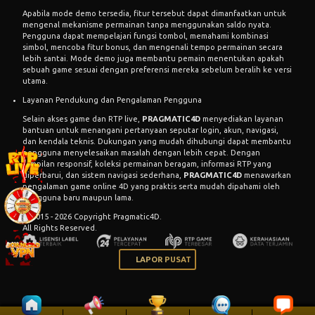
Apabila mode demo tersedia, fitur tersebut dapat dimanfaatkan untuk
mengenal mekanisme permainan tanpa menggunakan saldo nyata.
Pengguna dapat mempelajari fungsi tombol, memahami kombinasi
simbol, mencoba fitur bonus, dan mengenali tempo permainan secara
lebih santai. Mode demo juga membantu pemain menentukan apakah
sebuah game sesuai dengan preferensi mereka sebelum beralih ke versi
utama.
Layanan Pendukung dan Pengalaman Pengguna
Selain akses game dan RTP live,
PRAGMATIC4D
menyediakan layanan
bantuan untuk menangani pertanyaan seputar login, akun, navigasi,
dan kendala teknis. Dukungan yang mudah dihubungi dapat membantu
pengguna menyelesaikan masalah dengan lebih cepat. Dengan
tampilan responsif, koleksi permainan beragam, informasi RTP yang
diperbarui, dan sistem navigasi sederhana,
PRAGMATIC4D
menawarkan
pengalaman game online 4D yang praktis serta mudah dipahami oleh
pengguna baru maupun lama.
© 2015 - 2026 Copyright Pragmatic4D.
All Rights Reserved.
LAPOR PUSAT