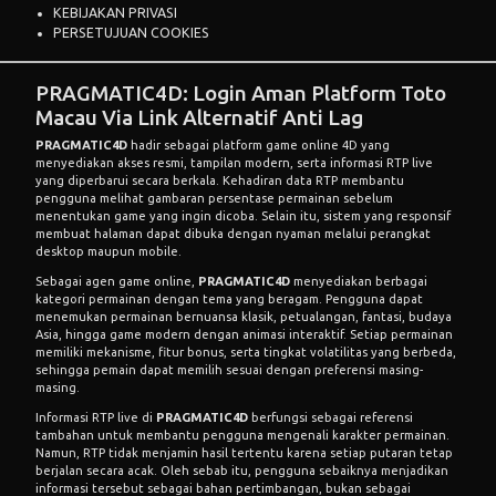
KEBIJAKAN PRIVASI
PERSETUJUAN COOKIES
PRAGMATIC4D: Login Aman Platform Toto
Macau Via Link Alternatif Anti Lag
PRAGMATIC4D
hadir sebagai platform game online 4D yang
menyediakan akses resmi, tampilan modern, serta informasi RTP live
yang diperbarui secara berkala. Kehadiran data RTP membantu
pengguna melihat gambaran persentase permainan sebelum
menentukan game yang ingin dicoba. Selain itu, sistem yang responsif
membuat halaman dapat dibuka dengan nyaman melalui perangkat
desktop maupun mobile.
Sebagai agen game online,
PRAGMATIC4D
menyediakan berbagai
kategori permainan dengan tema yang beragam. Pengguna dapat
menemukan permainan bernuansa klasik, petualangan, fantasi, budaya
Asia, hingga game modern dengan animasi interaktif. Setiap permainan
memiliki mekanisme, fitur bonus, serta tingkat volatilitas yang berbeda,
sehingga pemain dapat memilih sesuai dengan preferensi masing-
masing.
Informasi RTP live di
PRAGMATIC4D
berfungsi sebagai referensi
tambahan untuk membantu pengguna mengenali karakter permainan.
Namun, RTP tidak menjamin hasil tertentu karena setiap putaran tetap
berjalan secara acak. Oleh sebab itu, pengguna sebaiknya menjadikan
informasi tersebut sebagai bahan pertimbangan, bukan sebagai