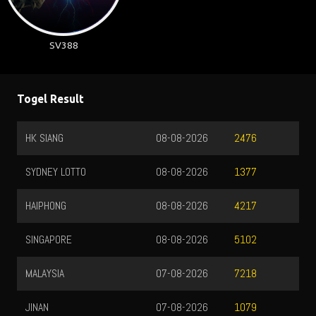
SV388
Togel Result
HK SIANG
08-08-2026
2476
SYDNEY LOTTO
08-08-2026
1377
HAIPHONG
08-08-2026
4217
SINGAPORE
08-08-2026
5102
MALAYSIA
07-08-2026
7218
JINAN
07-08-2026
1079