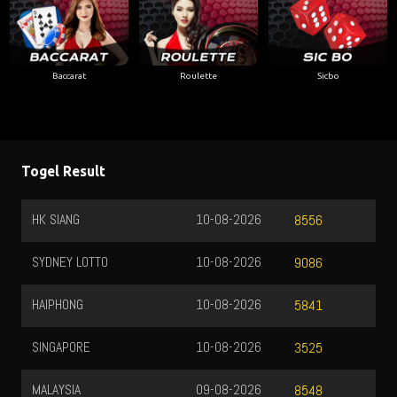
Baccarat
Roulette
Sicbo
Togel Result
HK SIANG
10-08-2026
8556
SYDNEY LOTTO
10-08-2026
9086
HAIPHONG
10-08-2026
5841
SINGAPORE
10-08-2026
3525
MALAYSIA
09-08-2026
8548