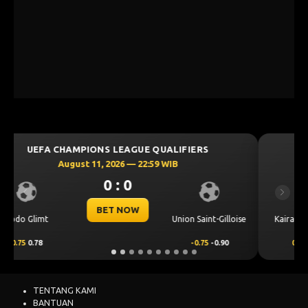
UEFA CHAMPIONS LEAGUE QUALIFIERS
August 11, 2026 — 22:00 WIB
0 : 0
Previous
Next
BET NOW
-Gilloise
Kairat Almaty (n)
Levski Sofia
0.90
0.00
0.82
0.00
-0.94
TENTANG KAMI
BANTUAN