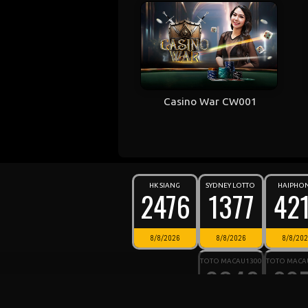
Casino War CW001
HK SIANG
SYDNEY LOTTO
HAIPHO
2476
1377
42
8/8/2026
8/8/2026
8/8/20
TOTO MACAU1300
TOTO MACA
0342
29