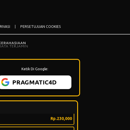
Rp.220,000
Rp.1,910,000
RIVASI
|
PERSETUJUAN COOKIES
Rp.740,000
Rp.1,660,000
Rp.1,510,000
Ketik Di Google:
Rp.1,440,000
PRAGMATIC4D
Rp.1,150,000
Rp.230,000
Rp.1,490,000