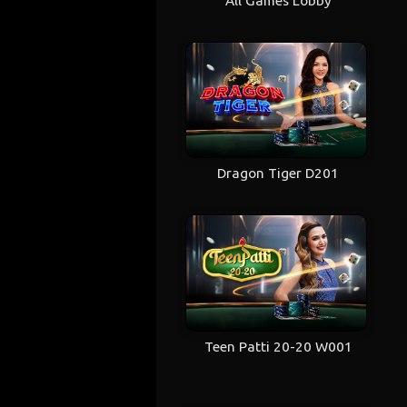
All Games Lobby
Dragon Tiger D201
Teen Patti 20-20 W001