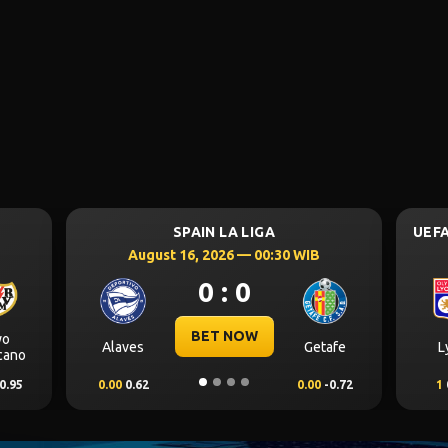
26
8/8/2026
7/8/2026
7/8/2026
7/8/2026
7
IERS
UEFA CHAMPIONS LEAGUE QUALIFIERS
UEF
August 12, 2026 — 01:15 WIB
0 : 0
BET NOW
Slovan
bahce
Mjallby
Bodo
Bratislava
.87
0.5
0.83
-0.5
0.99
0.7