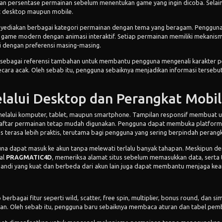
 persentase permainan sebelum menentukan game yang ingin dicoba. Selain 
patri*** | Withdraw:
Rp.30,000
t desktop maupun mobile.
ediakan berbagai kategori permainan dengan tema yang beragam. Penggu
anggr***an | Withdraw:
Rp.40,000
a game modern dengan animasi interaktif. Setiap permainan memiliki mekanisme, 
i dengan preferensi masing-masing.
jasm*** | Withdraw:
Rp.35,000
 sebagai referensi tambahan untuk membantu pengguna mengenali karakter p
secara acak. Oleh sebab itu, pengguna sebaiknya menjadikan informasi terseb
zulka***in | Withdraw:
Rp.25,000
alui Desktop dan Perangkat Mobi
gila*** | Withdraw:
Rp.30,000
melalui komputer, tablet, maupun smartphone. Tampilan responsif membuat 
 daftar permainan tetap mudah digunakan. Pengguna dapat membuka platfor
int*** | Withdraw:
Rp.45,000
s terasa lebih praktis, terutama bagi pengguna yang sering berpindah perangk
una dapat masuk ke akun tanpa melewati terlalu banyak tahapan. Meskipun de
van*** | Withdraw:
Rp.35,000
al
PRAGMATIC4D
, memeriksa alamat situs sebelum memasukkan data, serta
 sandi yang kuat dan berbeda dari akun lain juga dapat membantu menjaga ke
cin*** | Withdraw:
Rp.40,000
erbagai fitur seperti wild, scatter, free spin, multiplier, bonus round, dan sim
sil*** | Withdraw:
Rp.40,000
n. Oleh sebab itu, pengguna baru sebaiknya membaca aturan dan tabel pemb