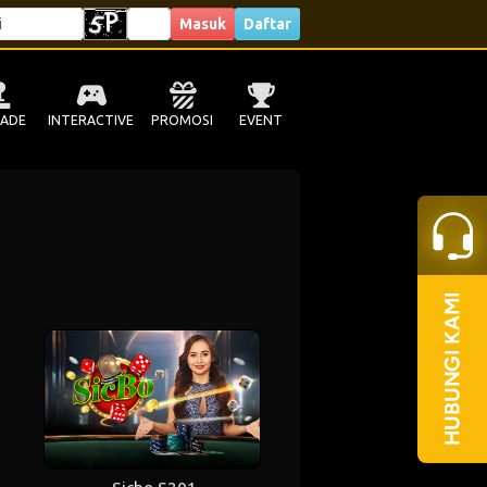
ATIKAN NOMOR REK TUJUAN DEPOSIT KAMI BOSSKU*
^Selamat Datang 
Masuk
Daftar
ADE
INTERACTIVE
PROMOSI
EVENT