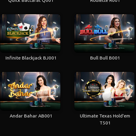
Quick Baccarat Q001
Roulette R001
Infinite Blackjack BJ001
Bull Bull B001
Andar Bahar AB001
Ultimate Texas Hold'em
T501