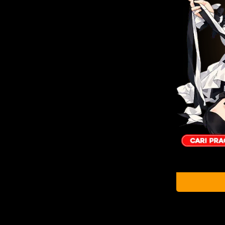
nar*** | Deposit:
usa*** | Deposit: