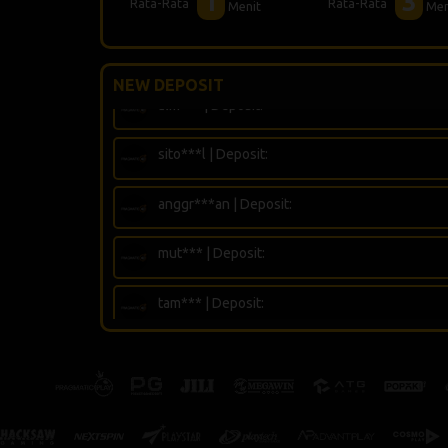
van*** | Deposit:
alm*** | Deposit:
NEW DEPOSIT
sito***l | Deposit:
anggr***an | Deposit:
mut*** | Deposit:
tam*** | Deposit:
ver*** | Deposit:
novit***ri | Deposit:
iswah***i | Deposit: